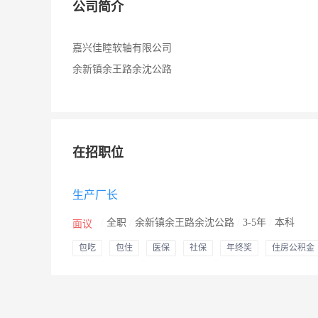
公司简介
嘉兴佳睦软轴有限公司
余新镇余王路余沈公路
在招职位
生产厂长
/
全职
/
余新镇余王路余沈公路
/
3-5年
/
本科
面议
包吃
包住
医保
社保
年终奖
住房公积金
年假
婚假